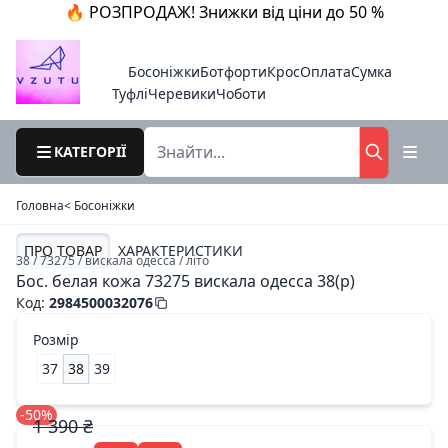
🔥 РОЗПРОДАЖ! Знижки від ціни до 50 %
Босоніжки
Ботфорти
Крос
Оплата
Сумка
Туфлі
Черевики
Чоботи
КАТЕГОРІЇ
Головна
< Босоніжки
ПРО ТОВАР
ХАРАКТЕРИСТИКИ
38 / 73275 / вискала одесса / літо
Бос. белая кожа 73275 вискала одесса 38(р)
Код
:
2984500032076
Розмір
37
38
39
-50%
1 390 ₴