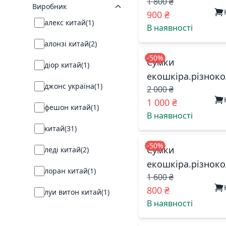
1 800 ₴
0065 китай
Виробник
900 ₴
1117
(
1
)
алекс китай
(
1
)
В наявності
1127
(
1
)
алонзі китай
(
2
)
-50%
117-1
(
1
)
Сумки
діор китай
(
1
)
екошкіра.різноко
1312
(
1
)
джонс україна
(
1
)
2 000 ₴
885920 китай
17307
(
1
)
1 000 ₴
фешон китай
(
1
)
В наявності
19500
(
1
)
китай
(
31
)
2090
(
1
)
-50%
Сумки
леді китай
(
2
)
екошкіра.різноко
2121-7
(
1
)
лоран китай
(
1
)
1 600 ₴
5051 китай
2136
(
1
)
800 ₴
луи витон китай
(
1
)
В наявності
21586
(
1
)
люся китай
(
2
)