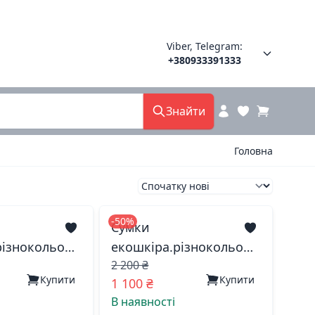
Viber, Telegram:
+380933391333
Знайти
Головна
-50%
Сумки
різнокольор.
екошкіра.різнокольор.
2 200 ₴
й
885959 китай
Купити
Купити
1 100 ₴
В наявності