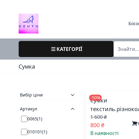
Босо
КАТЕГОРІЇ
Cумка
Вибір ціни
-50%
Сумки
текстиль.різноко
Артикул
1 600 ₴
2990 китай
0065
(
1
)
800 ₴
010101
(
1
)
В наявності