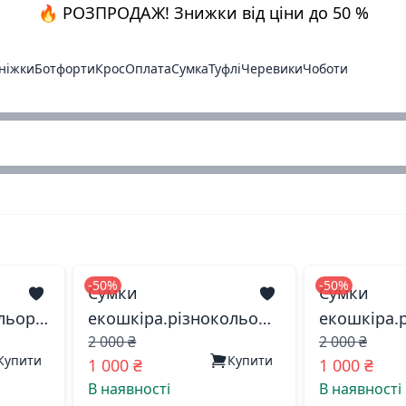
🔥 РОЗПРОДАЖ! Знижки від ціни до 50 %
ніжки
Ботфорти
Крос
Оплата
Сумка
Туфлі
Черевики
Чоботи
-50%
-50%
Сумки
Сумки
льор.
екошкіра.різнокольор.
екошкіра.
2 000 ₴
2 000 ₴
9684 китай
9526 кита
Купити
Купити
1 000 ₴
1 000 ₴
В наявності
В наявності