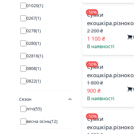
01020
(
1
)
-50%
Сумки
0267
(
1
)
екошкіра.різноко
2 200 ₴
0278
(
1
)
885905 китай
1 100 ₴
0280
(
1
)
В наявності
02816
(
1
)
-50%
Сумки
0808
(
1
)
екошкіра.різноко
0822
(
1
)
1 800 ₴
01020 китай
900 ₴
0826
(
1
)
В наявності
Сезон
08631
(
1
)
літо
(
55
)
-50%
Сумки
1033
(
1
)
весна осінь
(
12
)
екошкіра.різноко
1112
(
1
)