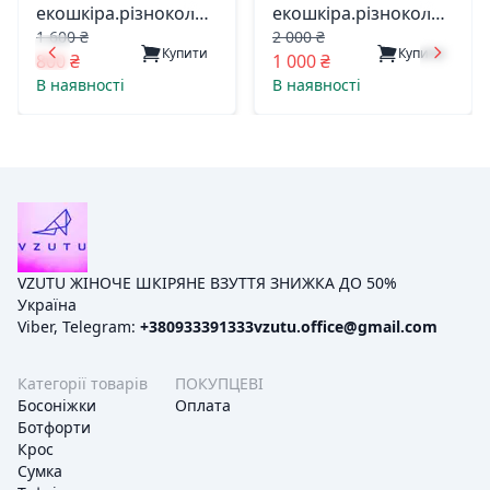
екошкіра.різнокольор.
екошкіра.різнокольор.
1 600 ₴
2 000 ₴
2813 жіноча китай
5373 жіноча китай
Купити
Купити
800 ₴
1 000 ₴
В наявності
В наявності
VZUTU ЖІНОЧЕ ШКІРЯНЕ ВЗУТТЯ ЗНИЖКА ДО 50%
Україна
Viber, Telegram:
+380933391333
vzutu.office@gmail.com
Категорії товарів
ПОКУПЦЕВІ
Босоніжки
Оплата
Ботфорти
Крос
Сумка