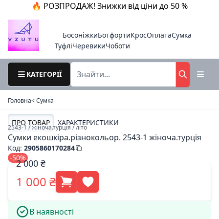
🔥 РОЗПРОДАЖ! Знижки від ціни до 50 %
Босоніжки
Ботфорти
Крос
Оплата
Сумка
Туфлі
Черевики
Чоботи
КАТЕГОРІЇ
Головна
< Cумка
ПРО ТОВАР
ХАРАКТЕРИСТИКИ
2543-1 / жіноча.турція / літо
Сумки екошкіра.різнокольор. 2543-1 жіноча.турція
Код
:
2905860170284
-50%
2 000 ₴
1 000 ₴
В наявності