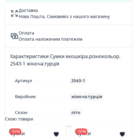
Доставка
Нова Пошта, Самовивіз з нашого магазину
Оплата
Оплата наложеним платежем
Характеристики Сумки екошкіра.різнокольор.
2543-1 жіноча.турція
Артикул
2543-1
Виробник
жіноча.турція
Сезон
літо
Схожі товари
-50%
-50%
Сумки
Сумки