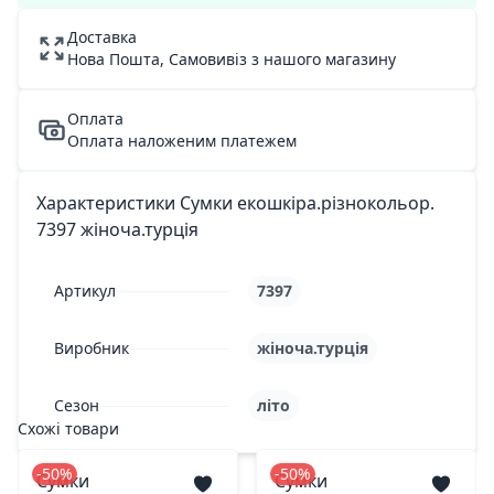
Доставка
Нова Пошта, Самовивіз з нашого магазину
Оплата
Оплата наложеним платежем
Характеристики Сумки екошкіра.різнокольор.
7397 жіноча.турція
Артикул
7397
Виробник
жіноча.турція
Сезон
літо
Схожі товари
-50%
-50%
Сумки
Сумки