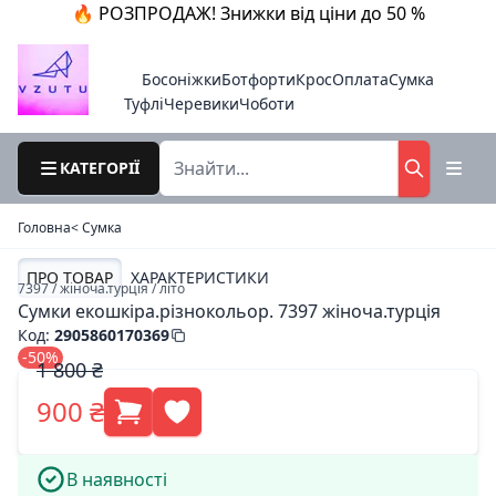
🔥 РОЗПРОДАЖ! Знижки від ціни до 50 %
Босоніжки
Ботфорти
Крос
Оплата
Сумка
Туфлі
Черевики
Чоботи
КАТЕГОРІЇ
Головна
< Cумка
ПРО ТОВАР
ХАРАКТЕРИСТИКИ
7397 / жіноча.турція / літо
Сумки екошкіра.різнокольор. 7397 жіноча.турція
Код
:
2905860170369
-50%
1 800 ₴
900 ₴
В наявності