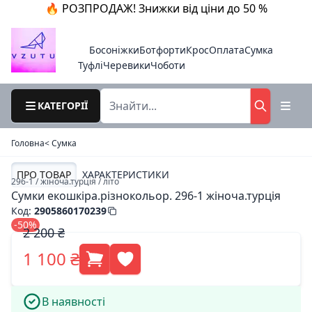
🔥 РОЗПРОДАЖ! Знижки від ціни до 50 %
Босоніжки
Ботфорти
Крос
Оплата
Сумка
Туфлі
Черевики
Чоботи
КАТЕГОРІЇ
Головна
< Cумка
ПРО ТОВАР
ХАРАКТЕРИСТИКИ
296-1 / жіноча.турція / літо
Сумки екошкіра.різнокольор. 296-1 жіноча.турція
Код
:
2905860170239
-50%
2 200 ₴
1 100 ₴
В наявності