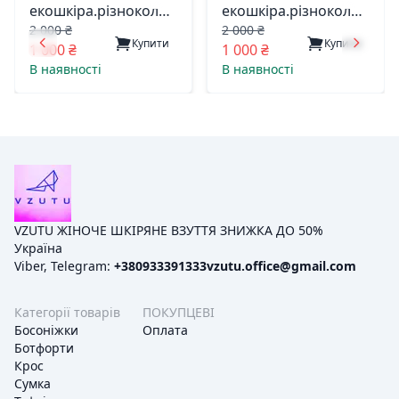
екошкіра.різнокольор.
екошкіра.різнокольор.
2 000 ₴
2 000 ₴
7656-1 жіноча китай
3980 жіноча китай
Купити
Купити
1 000 ₴
1 000 ₴
В наявності
В наявності
VZUTU ЖІНОЧЕ ШКІРЯНЕ ВЗУТТЯ ЗНИЖКА ДО 50%
Україна
Viber, Telegram:
+380933391333
vzutu.office@gmail.com
Категорії товарів
ПОКУПЦЕВІ
Босоніжки
Оплата
Ботфорти
Крос
Сумка