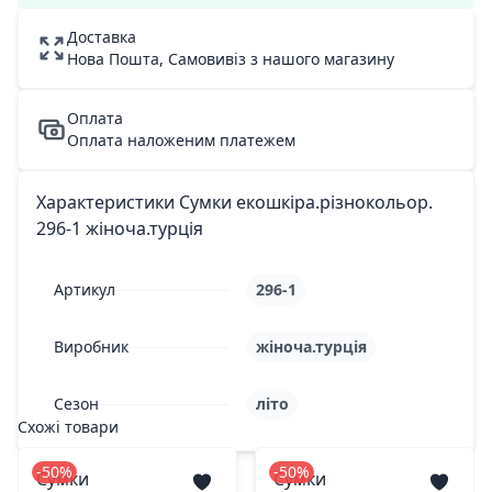
Доставка
Нова Пошта, Самовивіз з нашого магазину
Оплата
Оплата наложеним платежем
Характеристики Сумки екошкіра.різнокольор.
296-1 жіноча.турція
Артикул
296-1
Виробник
жіноча.турція
Сезон
літо
Схожі товари
-50%
-50%
Сумки
Сумки