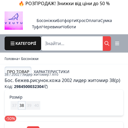
🔥 РОЗПРОДАЖ! Знижки від ціни до 50 %
Босоніжки
Ботфорти
Крос
Оплата
Сумка
Туфлі
Черевики
Чоботи
КАТЕГОРІЇ
Головна
< Босоніжки
ПРО ТОВАР
ХАРАКТЕРИСТИКИ
38 / 2002 / лидер житомир / літо
Бос. бежев.рисунок.кожа 2002 лидер житомир 38(р)
Код
:
2984500032304
Розмір
37
38
39
40
-50%