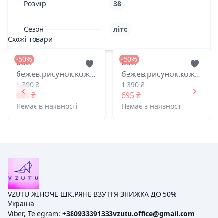
Розмір
38
Сезон
літо
Схожі товари
-50%
-50%
Бос.
Бос.
бежев.рисунок.кожа
бежев.рисунок.кожа
1 390 ₴
1 390 ₴
2002 лидер житомир
2002 лидер житомир
695 ₴
695 ₴
39(р)
37(р)
Немає в наявності
Немає в наявності
VZUTU ЖІНОЧЕ ШКІРЯНЕ ВЗУТТЯ ЗНИЖКА ДО 50%
Україна
Viber, Telegram:
+380933391333
vzutu.office@gmail.com