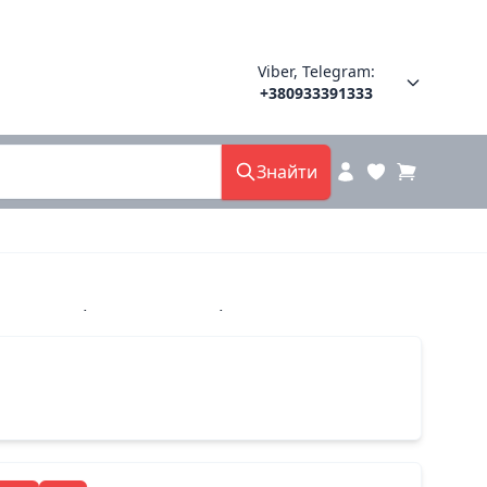
Viber, Telegram:
+380933391333
Знайти
 8000 сопра польша 40(р)