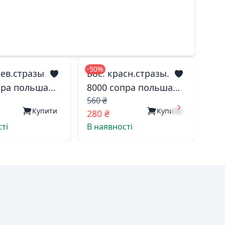
-50%
ев.стразы.
Бос. красн.стразы.
пра польша
8000 сопра польша
560 ₴
38(р)
Купити
Купити
280 ₴
ті
В наявності