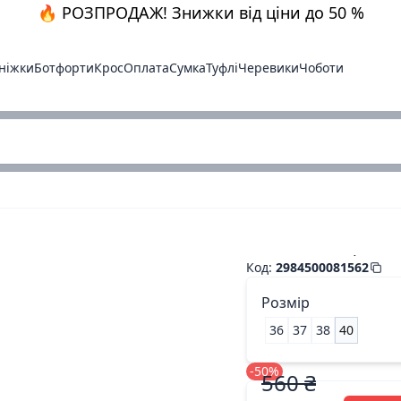
🔥 РОЗПРОДАЖ! Знижки від ціни до 50 %
ніжки
Ботфорти
Крос
Оплата
Сумка
Туфлі
Черевики
Чоботи
Бос. бежев.стразы.
Код
:
2984500081562
Розмір
36
37
38
40
-50%
560 ₴