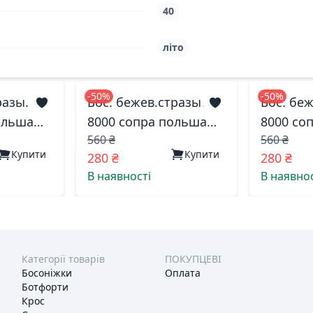
40
літо
-50%
-50%
разы.
Бос. бежев.стразы.
Бос. беж
ольша
8000 сопра польша
8000 со
560 ₴
560 ₴
37(р)
36(р)
Купити
Купити
280 ₴
280 ₴
В наявності
В наявнос
Категорії товарів
ПОКУПЦЕВІ
Босоніжки
Оплата
Ботфорти
Крос