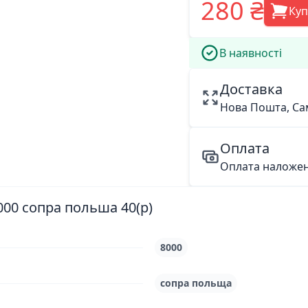
280 ₴
Ку
В наявності
Доставка
Нова Пошта, Са
Оплата
Оплата наложе
000 сопра польша 40(р)
8000
сопра польща