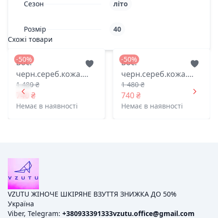
Сезон
літо
Розмір
40
Схожі товари
-50%
-50%
Бос.
Бос.
черн.сереб.кожа.
черн.сереб.кожа.
1 480 ₴
1 480 ₴
2526 лидер житомир
2526 лидер житомир
740 ₴
740 ₴
39(р)
37(р)
Немає в наявності
Немає в наявності
VZUTU ЖІНОЧЕ ШКІРЯНЕ ВЗУТТЯ ЗНИЖКА ДО 50%
Україна
Viber, Telegram:
+380933391333
vzutu.office@gmail.com