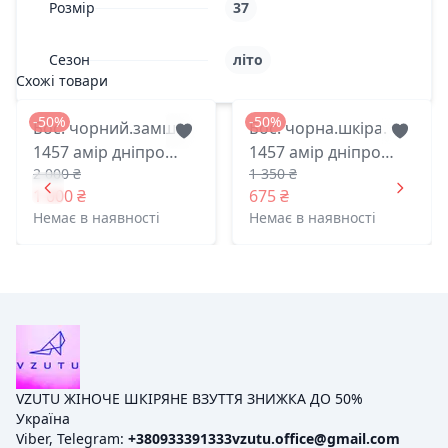
Розмір
37
Сезон
літо
Схожі товари
-50%
-50%
Бос. чорний.замш.
Бос. чорна.шкіра.
1457 амір дніпро
1457 амір дніпро
2 000 ₴
1 350 ₴
36(р)
38(р)
1 000 ₴
675 ₴
Немає в наявності
Немає в наявності
VZUTU ЖІНОЧЕ ШКІРЯНЕ ВЗУТТЯ ЗНИЖКА ДО 50%
Україна
Viber, Telegram:
+380933391333
vzutu.office@gmail.com