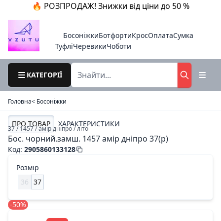
🔥 РОЗПРОДАЖ! Знижки від ціни до 50 %
Босоніжки
Ботфорти
Крос
Оплата
Сумка
Туфлі
Черевики
Чоботи
КАТЕГОРІЇ
Головна
< Босоніжки
ПРО ТОВАР
ХАРАКТЕРИСТИКИ
37 / 1457 / амір дніпро / літо
Бос. чорний.замш. 1457 амір дніпро 37(р)
Код
:
2905860133128
Розмір
36
37
-50%