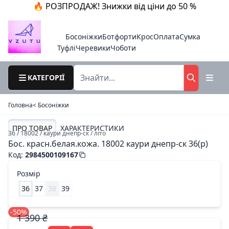
🔥 РОЗПРОДАЖ! Знижки від ціни до 50 %
Босоніжки
Ботфорти
Крос
Оплата
Сумка
Туфлі
Черевики
Чоботи
КАТЕГОРІЇ
Головна
< Босоніжки
ПРО ТОВАР
ХАРАКТЕРИСТИКИ
36 / 18002 / каури днепр-ск / літо
Бос. красн.белая.кожа. 18002 каури днепр-ск 36(р)
Код
:
2984500109167
Розмір
36
37
38
39
-50%
1 390 ₴