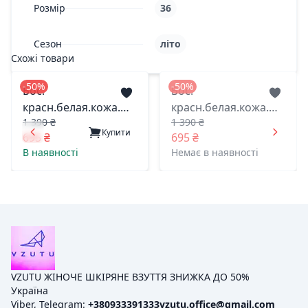
Розмір
36
Сезон
літо
Схожі товари
-50%
-50%
Бос.
Бос.
красн.белая.кожа.
красн.белая.кожа.
1 390 ₴
1 390 ₴
18002 каури днепр-
18002 каури днепр-
Купити
695 ₴
695 ₴
ск 39(р)
ск 38(р)
В наявності
Немає в наявності
VZUTU ЖІНОЧЕ ШКІРЯНЕ ВЗУТТЯ ЗНИЖКА ДО 50%
Україна
Viber, Telegram:
+380933391333
vzutu.office@gmail.com