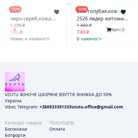
-50%
-50%
Бос.
Бос. голубая.кожа.
черн.сереб.кожа.
2526 лидер житомир
1 480 ₴
1 480 ₴
2526 лидер житомир
39(р)
Купити
740 ₴
740 ₴
39(р)
Немає в наявності
В наявності
VZUTU ЖІНОЧЕ ШКІРЯНЕ ВЗУТТЯ ЗНИЖКА ДО 50%
Україна
Viber, Telegram:
+380933391333
vzutu.office@gmail.com
Категорії товарів
ПОКУПЦЕВІ
Босоніжки
Оплата
Ботфорти