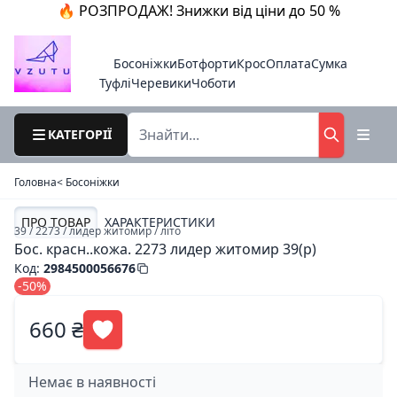
🔥 РОЗПРОДАЖ! Знижки від ціни до 50 %
Босоніжки
Ботфорти
Крос
Оплата
Сумка
Туфлі
Черевики
Чоботи
КАТЕГОРІЇ
Головна
< Босоніжки
ПРО ТОВАР
ХАРАКТЕРИСТИКИ
39 / 2273 / лидер житомир / літо
Бос. красн..кожа. 2273 лидер житомир 39(р)
Код
:
2984500056676
-50%
660 ₴
Немає в наявності