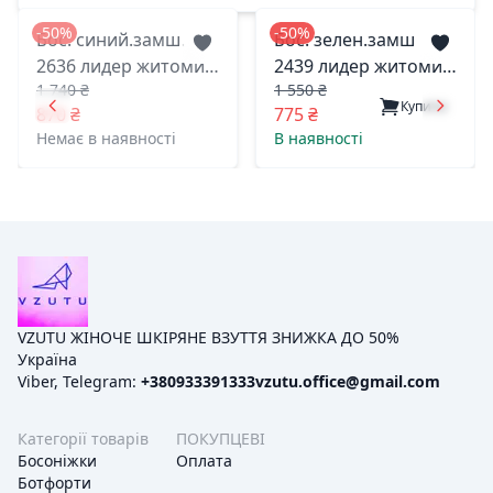
-50%
-50%
Бос. синий.замш.
Бос. зелен.замш
2636 лидер житомир
2439 лидер житомир
1 740 ₴
1 550 ₴
37(р)
39(р)
Купити
870 ₴
775 ₴
Немає в наявності
В наявності
VZUTU ЖІНОЧЕ ШКІРЯНЕ ВЗУТТЯ ЗНИЖКА ДО 50%
Україна
Viber, Telegram:
+380933391333
vzutu.office@gmail.com
Категорії товарів
ПОКУПЦЕВІ
Босоніжки
Оплата
Ботфорти