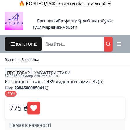
🔥 РОЗПРОДАЖ! Знижки від ціни до 50 %
Босоніжки
Ботфорти
Крос
Оплата
Сумка
Туфлі
Черевики
Чоботи
КАТЕГОРІЇ
Головна
< Босоніжки
ПРО ТОВАР
ХАРАКТЕРИСТИКИ
37 / 2439 / лидер житомир / літо
Бос. красн.замш. 2439 лидер житомир 37(р)
Код
:
2984500085041
-50%
775 ₴
Немає в наявності