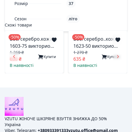
Розмір
37
Сезон
літо
Схожі товари
-50%
-50%
Бос. серебро.кожа
Бос. серебро..кожа
1603-75 викторио
1623-50 викторио
1 260 ₴
1 270 ₴
харьков 39(р)
харьков 37(р)
Купити
Купити
630 ₴
635 ₴
В наявності
В наявності
VZUTU ЖІНОЧЕ ШКІРЯНЕ ВЗУТТЯ ЗНИЖКА ДО 50%
Україна
Viber, Telegram:
+380933391333
vzutu.office@gmail.com