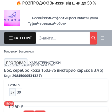
🔥 РОЗПРОДАЖ! Знижки від ціни до 50 %
Босоніжки
Ботфорти
Крос
Оплата
Сумка
Туфлі
Черевики
Чоботи
КАТЕГОРІЇ
Головна
< Босоніжки
ПРО ТОВАР
ХАРАКТЕРИСТИКИ
37 / 1603-75 / вікторіо харьків / літо
Бос. серебро.кожа 1603-75 викторио харьков 37(р)
Код
:
2984500053132
Розмір
37
39
-50%
1 260 ₴