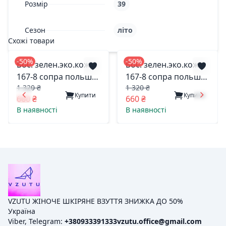
Розмір
39
Сезон
літо
Схожі товари
-50%
-50%
Бос. зелен.эко.кожа.
Бос. зелен.эко.кожа.
167-8 сопра польша
167-8 сопра польша
1 320 ₴
1 320 ₴
38(р)
36(р)
Купити
Купити
660 ₴
660 ₴
В наявності
В наявності
VZUTU ЖІНОЧЕ ШКІРЯНЕ ВЗУТТЯ ЗНИЖКА ДО 50%
Україна
Viber, Telegram:
+380933391333
vzutu.office@gmail.com