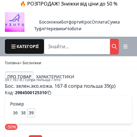
🔥 РОЗПРОДАЖ! Знижки від ціни до 50 %
Босоніжки
Ботфорти
Крос
Оплата
Сумка
Туфлі
Черевики
Чоботи
КАТЕГОРІЇ
Головна
< Босоніжки
ПРО ТОВАР
ХАРАКТЕРИСТИКИ
39 / 167-8 / сопра польща / літо
Бос. зелен.эко.кожа. 167-8 сопра польша 39(р)
Код
:
2984500125310
Розмір
36
38
39
-50%