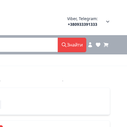
Viber, Telegram:
+380933391333
Знайти
а. 082-3 хенги китай 36(р)