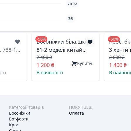
літо
36
-50%
-50%
Босоніжки біла.шкіра.
Крос. бі
 738-10
81-2 меделі китай
3 хенги 
2 400 ₴
2 800 ₴
36(р)
38(р)
Купити
1 200 ₴
1 400 ₴
сті
В наявності
В наявнос
Категорії товарів
ПОКУПЦЕВІ
Босоніжки
Оплата
Ботфорти
Крос
Сумка