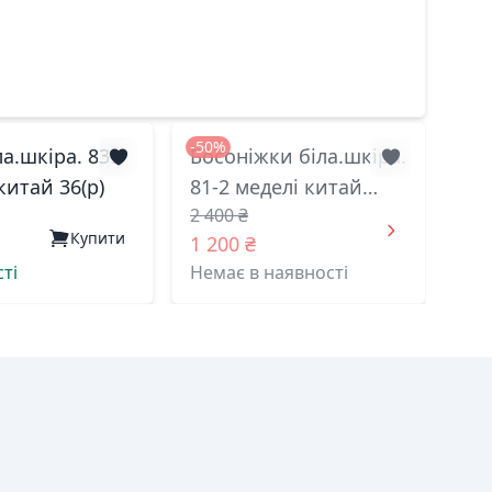
-50%
ла.шкіра. 839-
Босоніжки біла.шкіра.
китай 36(р)
81-2 меделі китай
2 400 ₴
37(р)
Купити
1 200 ₴
ті
Немає в наявності