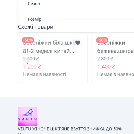
Сезон
Розмір
Схожі товари
-50%
-50%
Босоніжки біла.шкіра.
Босоніжки
81-2 меделі китай
бежева.шкіра.
2 400 ₴
2 800 ₴
36(р)
меделі китай 
1 200 ₴
1 400 ₴
Немає в наявності
Немає в наявно
VZUTU ЖІНОЧЕ ШКІРЯНЕ ВЗУТТЯ ЗНИЖКА ДО 50%