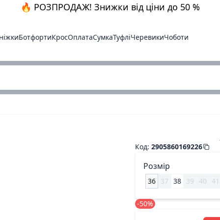
🔥 РОЗПРОДАЖ! Знижки від ціни до 50 %
ніжки
Ботфорти
Крос
Оплата
Сумка
Туфлі
Черевики
Чоботи
Босоніжки біла.шкір
Код
:
2905860169226
Розмір
36
37
38
39
40
41
-50%