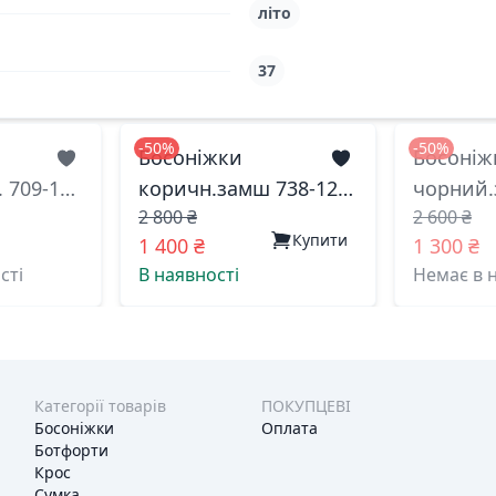
літо
37
-50%
-50%
Босоніжки
Босоніж
 709-1
коричн.замш 738-12
чорний.
2 800 ₴
2 600 ₴
38(р)
меделі китай 37(р)
меделі к
Купити
1 400 ₴
1 300 ₴
сті
В наявності
Немає в 
Категорії товарів
ПОКУПЦЕВІ
Босоніжки
Оплата
Ботфорти
Крос
Сумка