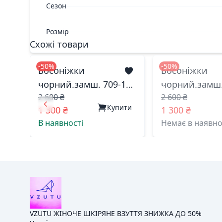
Сезон
Розмір
Схожі товари
-50%
-50%
Босоніжки
Босоніжки
чорний.замш. 709-1
чорний.замш.
2 600 ₴
2 600 ₴
меделі китай 37(р)
меделі китай 
Купити
1 300 ₴
1 300 ₴
В наявності
Немає в наявно
VZUTU ЖІНОЧЕ ШКІРЯНЕ ВЗУТТЯ ЗНИЖКА ДО 50%