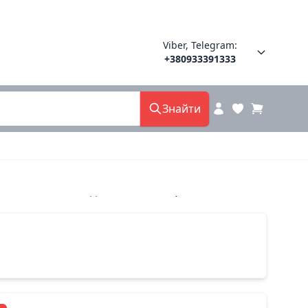
Viber, Telegram:
+380933391333
Знайти
амш. 738-5 меделі китай 37(р)