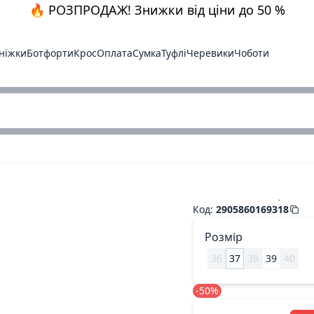
🔥 РОЗПРОДАЖ! Знижки від ціни до 50 %
ніжки
Ботфорти
Крос
Оплата
Сумка
Туфлі
Черевики
Чоботи
Босоніжки чорний.з
Код
:
2905860169318
Розмір
36
37
38
39
40
-50%