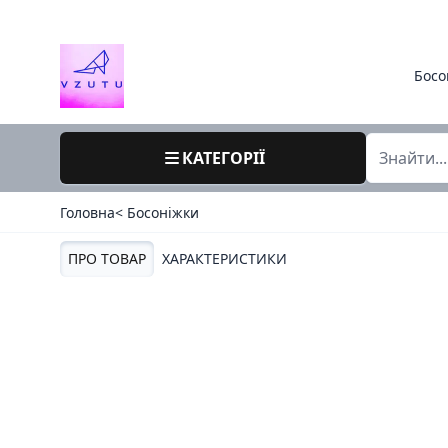
Босо
КАТЕГОРІЇ
Головна
< Босоніжки
ПРО ТОВАР
ХАРАКТЕРИСТИКИ
37 / 738-5 / меделі китай / літо