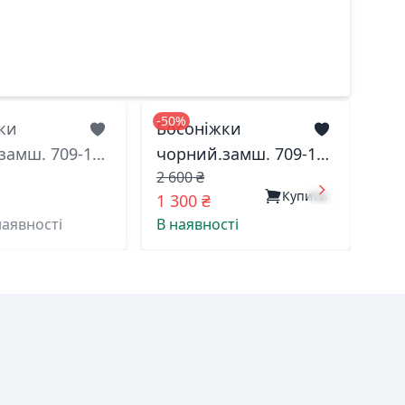
-50%
ки
Босоніжки
замш. 709-1
чорний.замш. 709-1
2 600 ₴
итай 39(р)
меделі китай 41(р)
Купити
1 300 ₴
наявності
В наявності