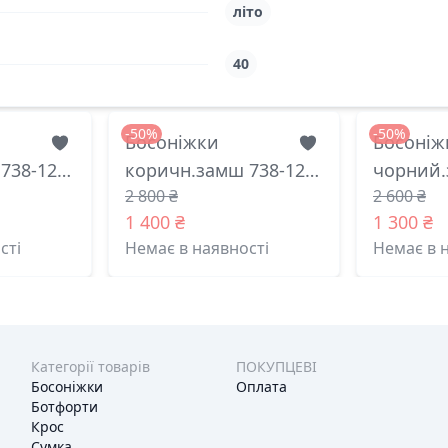
літо
40
-50%
-50%
Босоніжки
Босоніж
738-12
коричн.замш 738-12
чорний.
2 800 ₴
2 600 ₴
36(р)
меделі китай 39(р)
меделі к
1 400 ₴
1 300 ₴
сті
Немає в наявності
Немає в 
Категорії товарів
ПОКУПЦЕВІ
Босоніжки
Оплата
Ботфорти
Крос
Сумка