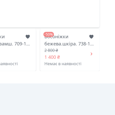
-50%
ки
Босоніжки
замш. 709-1
бежева.шкіра. 738-10
2 800 ₴
итай 38(р)
меделі китай 36(р)
1 400 ₴
наявності
Немає в наявності