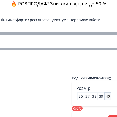
🔥 РОЗПРОДАЖ! Знижки від ціни до 50 %
ніжки
Ботфорти
Крос
Оплата
Сумка
Туфлі
Черевики
Чоботи
Босоніжки кава.зам
Код
:
2905860169400
Розмір
36
37
38
39
40
-50%