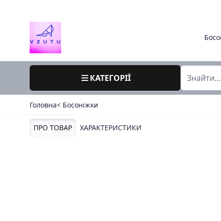
Босо
КАТЕГОРІЇ
Головна
< Босоніжки
ПРО ТОВАР
ХАРАКТЕРИСТИКИ
40 / 738-6 / меделі китай / літо