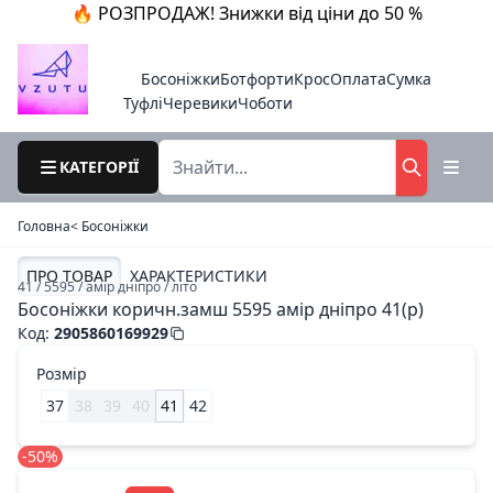
🔥 РОЗПРОДАЖ! Знижки від ціни до 50 %
Босоніжки
Ботфорти
Крос
Оплата
Сумка
Туфлі
Черевики
Чоботи
КАТЕГОРІЇ
Головна
< Босоніжки
ПРО ТОВАР
ХАРАКТЕРИСТИКИ
41 / 5595 / амір дніпро / літо
Босоніжки коричн.замш 5595 амір дніпро 41(р)
Код
:
2905860169929
Розмір
37
38
39
40
41
42
-50%