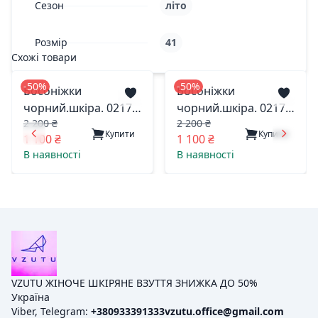
Сезон
літо
Розмір
41
Схожі товари
-50%
-50%
Босоніжки
Босоніжки
чорний.шкіра. 0217
чорний.шкіра. 0217
2 200 ₴
2 200 ₴
амір дніпро 41(р)
амір дніпро 40(р)
Купити
Купити
1 100 ₴
1 100 ₴
В наявності
В наявності
VZUTU ЖІНОЧЕ ШКІРЯНЕ ВЗУТТЯ ЗНИЖКА ДО 50%
Україна
Viber, Telegram:
+380933391333
vzutu.office@gmail.com