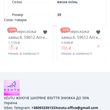
Сезон
весна осінь
Розмір
39
Схожі товари
-50%
-50%
Бот черн.кожа
Бот черн.кожа
замш.б. 59612 Алтея
замш.б. 59612 Алтея
1 530 ₴
1 530 ₴
житомир 40(р)
житомир 38(р)
765 ₴
765 ₴
Немає в наявності
Немає в наявності
VZUTU ЖІНОЧЕ ШКІРЯНЕ ВЗУТТЯ ЗНИЖКА ДО 50%
Україна
Viber, Telegram:
+380933391333
vzutu.office@gmail.com