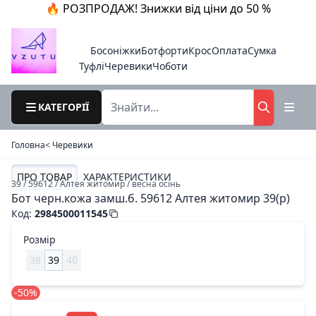
🔥 РОЗПРОДАЖ! Знижки від ціни до 50 %
Босоніжки
Ботфорти
Крос
Оплата
Сумка
Туфлі
Черевики
Чоботи
КАТЕГОРІЇ
Головна
< Черевики
ПРО ТОВАР
ХАРАКТЕРИСТИКИ
39 / 59612 / Алтея житомир / весна осінь
Бот черн.кожа замш.б. 59612 Алтея житомир 39(р)
Код
:
2984500011545
Розмір
38
39
40
-50%