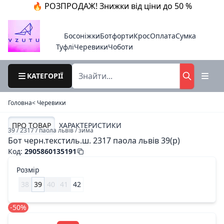
🔥 РОЗПРОДАЖ! Знижки від ціни до 50 %
Босоніжки
Ботфорти
Крос
Оплата
Сумка
Туфлі
Черевики
Чоботи
КАТЕГОРІЇ
Головна
< Черевики
ПРО ТОВАР
ХАРАКТЕРИСТИКИ
39 / 2317 / паола львів / зима
Бот черн.текстиль.ш. 2317 паола львів 39(р)
Код
:
2905860135191
Розмір
38
39
40
41
42
-50%