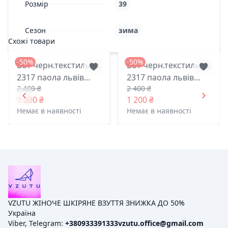
Розмір
39
Сезон
зима
Схожі товари
-50%
-50%
Бот черн.текстиль.ш.
Бот черн.текстиль.ш.
2317 паола львів
2317 паола львів
2 400 ₴
2 400 ₴
41(р)
40(р)
1 200 ₴
1 200 ₴
Немає в наявності
Немає в наявності
VZUTU ЖІНОЧЕ ШКІРЯНЕ ВЗУТТЯ ЗНИЖКА ДО 50%
Україна
Viber, Telegram:
+380933391333
vzutu.office@gmail.com