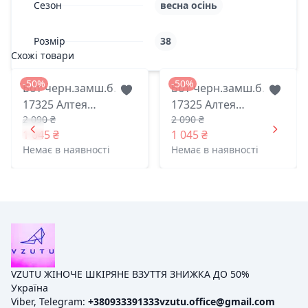
Сезон
весна осінь
Розмір
38
Схожі товари
-50%
-50%
Бот черн.замш.б.
Бот черн.замш.б.
17325 Алтея
17325 Алтея
2 090 ₴
2 090 ₴
житомир 37(р)
житомир 36(р)
1 045 ₴
1 045 ₴
Немає в наявності
Немає в наявності
VZUTU ЖІНОЧЕ ШКІРЯНЕ ВЗУТТЯ ЗНИЖКА ДО 50%
Україна
Viber, Telegram:
+380933391333
vzutu.office@gmail.com