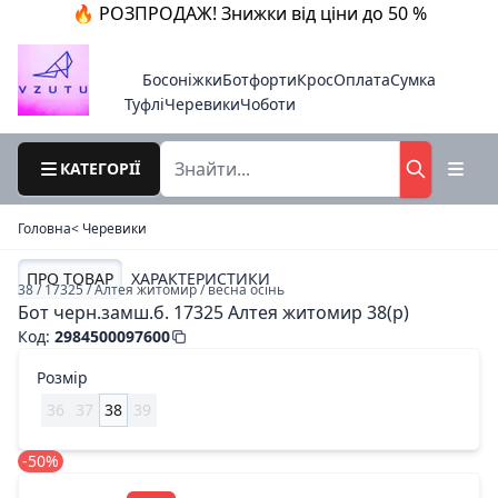
🔥 РОЗПРОДАЖ! Знижки від ціни до 50 %
Босоніжки
Ботфорти
Крос
Оплата
Сумка
Туфлі
Черевики
Чоботи
КАТЕГОРІЇ
Головна
< Черевики
ПРО ТОВАР
ХАРАКТЕРИСТИКИ
38 / 17325 / Алтея житомир / весна осінь
Бот черн.замш.б. 17325 Алтея житомир 38(р)
Код
:
2984500097600
Розмір
36
37
38
39
-50%