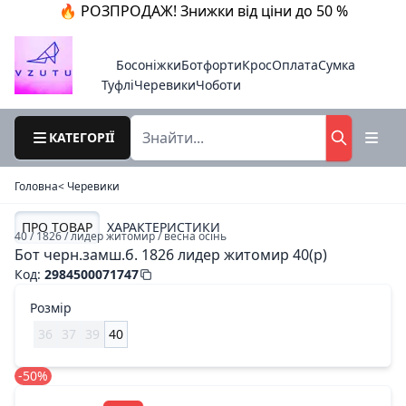
🔥 РОЗПРОДАЖ! Знижки від ціни до 50 %
Босоніжки
Ботфорти
Крос
Оплата
Сумка
Туфлі
Черевики
Чоботи
КАТЕГОРІЇ
Головна
< Черевики
ПРО ТОВАР
ХАРАКТЕРИСТИКИ
40 / 1826 / лидер житомир / весна осінь
Бот черн.замш.б. 1826 лидер житомир 40(р)
Код
:
2984500071747
Розмір
36
37
39
40
-50%