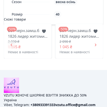
Сезон
весна осінь
Розмір
40
Схожі товари
-50%
-50%
Бот черн.замш.б.
Бот черн.замш.б.
1826 лидер житомир
1826 лидер житомир
2 090 ₴
2 090 ₴
36(р)
39(р)
1 045 ₴
1 045 ₴
Немає в наявності
Немає в наявності
VZUTU ЖІНОЧЕ ШКІРЯНЕ ВЗУТТЯ ЗНИЖКА ДО 50%
Україна
Viber, Telegram:
+380933391333
vzutu.office@gmail.com