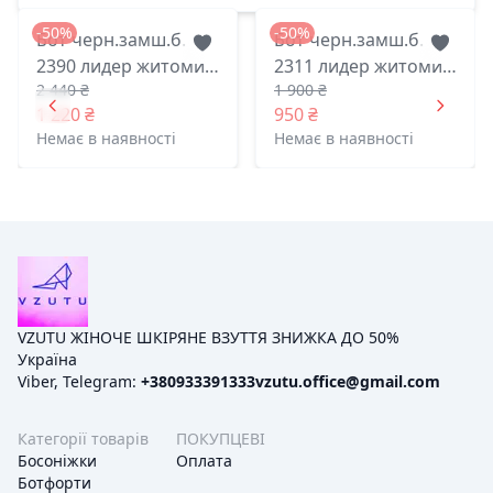
-50%
-50%
Бот черн.замш.б.
Бот черн.замш.б.
2390 лидер житомир
2311 лидер житомир
2 440 ₴
1 900 ₴
40(р)
37(р)
1 220 ₴
950 ₴
Немає в наявності
Немає в наявності
VZUTU ЖІНОЧЕ ШКІРЯНЕ ВЗУТТЯ ЗНИЖКА ДО 50%
Україна
Viber, Telegram:
+380933391333
vzutu.office@gmail.com
Категорії товарів
ПОКУПЦЕВІ
Босоніжки
Оплата
Ботфорти