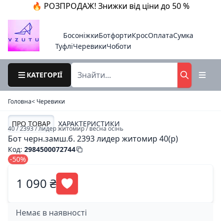
🔥 РОЗПРОДАЖ! Знижки від ціни до 50 %
Босоніжки
Ботфорти
Крос
Оплата
Сумка
Туфлі
Черевики
Чоботи
КАТЕГОРІЇ
Головна
< Черевики
ПРО ТОВАР
ХАРАКТЕРИСТИКИ
40 / 2393 / лидер житомир / весна осінь
Бот черн.замш.б. 2393 лидер житомир 40(р)
Код
:
2984500072744
-50%
1 090 ₴
Немає в наявності