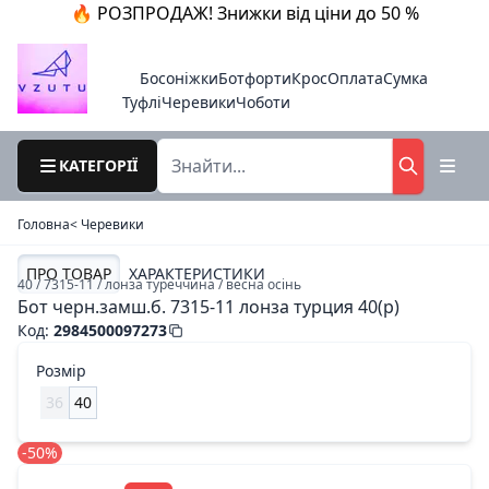
🔥 РОЗПРОДАЖ! Знижки від ціни до 50 %
Босоніжки
Ботфорти
Крос
Оплата
Сумка
Туфлі
Черевики
Чоботи
КАТЕГОРІЇ
Головна
< Черевики
ПРО ТОВАР
ХАРАКТЕРИСТИКИ
40 / 7315-11 / лонза туреччина / весна осінь
Бот черн.замш.б. 7315-11 лонза турция 40(р)
Код
:
2984500097273
Розмір
36
40
-50%