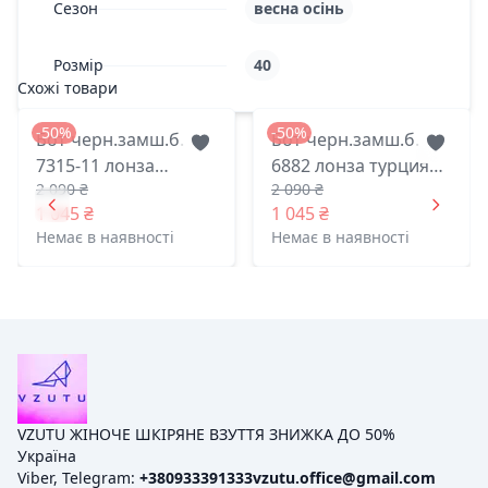
Сезон
весна осінь
Розмір
40
Схожі товари
-50%
-50%
Бот черн.замш.б.
Бот черн.замш.б.
7315-11 лонза
6882 лонза турция
2 090 ₴
2 090 ₴
турция 36(р)
36(р)
1 045 ₴
1 045 ₴
Немає в наявності
Немає в наявності
VZUTU ЖІНОЧЕ ШКІРЯНЕ ВЗУТТЯ ЗНИЖКА ДО 50%
Україна
Viber, Telegram:
+380933391333
vzutu.office@gmail.com