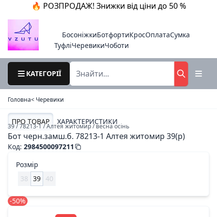
🔥 РОЗПРОДАЖ! Знижки від ціни до 50 %
Босоніжки
Ботфорти
Крос
Оплата
Сумка
Туфлі
Черевики
Чоботи
КАТЕГОРІЇ
Головна
< Черевики
ПРО ТОВАР
ХАРАКТЕРИСТИКИ
39 / 78213-1 / Алтея житомир / весна осінь
Бот черн.замш.б. 78213-1 Алтея житомир 39(р)
Код
:
2984500097211
Розмір
38
39
40
-50%