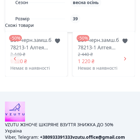
Сезон
весна осінь
Розмір
39
Схожі товари
-50%
-50%
Бот черн.замш.б.
Бот черн.замш.б.
78213-1 Алтея
78213-1 Алтея
2 440 ₴
2 440 ₴
житомир 38(р)
житомир 40(р)
1 220 ₴
1 220 ₴
Немає в наявності
Немає в наявності
VZUTU ЖІНОЧЕ ШКІРЯНЕ ВЗУТТЯ ЗНИЖКА ДО 50%
Україна
Viber, Telegram:
+380933391333
vzutu.office@gmail.com