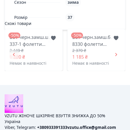
Сезон
зима
Розмір
37
Схожі товари
-50%
-50%
Бот черн.замш.ш.
Бот черн.замш.б.
337-1 фолетти
8330 фолетти
2 440 ₴
2 370 ₴
харьков 36(р)
харьков 37(р)
1 220 ₴
1 185 ₴
Немає в наявності
Немає в наявності
VZUTU ЖІНОЧЕ ШКІРЯНЕ ВЗУТТЯ ЗНИЖКА ДО 50%
Україна
Viber, Telegram:
+380933391333
vzutu.office@gmail.com