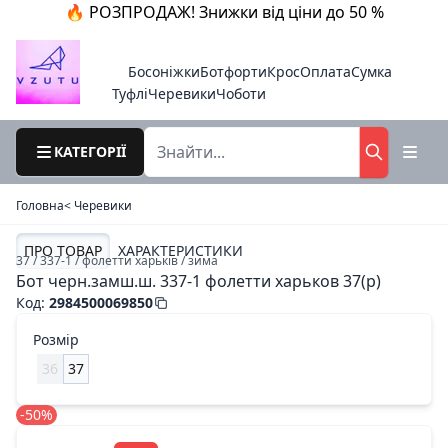
🔥 РОЗПРОДАЖ! Знижки від ціни до 50 %
Босоніжки
Ботфорти
Крос
Оплата
Сумка
Туфлі
Черевики
Чоботи
КАТЕГОРІЇ
Головна
< Черевики
ПРО ТОВАР
ХАРАКТЕРИСТИКИ
37 / 337-1 / фолетти харьків / зима
Бот черн.замш.ш. 337-1 фолетти харьков 37(р)
Код
:
2984500069850
Розмір
36
37
-50%