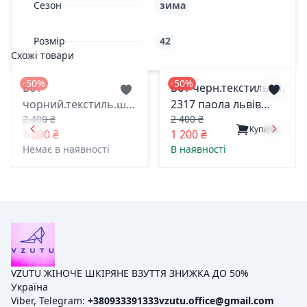
Сезон
зима
Розмір
42
Схожі товари
-50%
-50%
Бот
Бот черн.текстиль.ш.
чорний.текстиль.ш.
2317 паола львів
2 400 ₴
2 400 ₴
3515 прогрес львів
42(р)
Купити
1 200 ₴
1 200 ₴
37(р)
Немає в наявності
В наявності
VZUTU ЖІНОЧЕ ШКІРЯНЕ ВЗУТТЯ ЗНИЖКА ДО 50%
Україна
Viber, Telegram:
+380933391333
vzutu.office@gmail.com