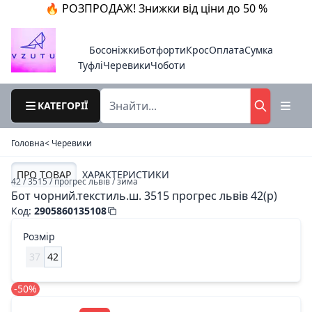
🔥 РОЗПРОДАЖ! Знижки від ціни до 50 %
Босоніжки
Ботфорти
Крос
Оплата
Сумка
Туфлі
Черевики
Чоботи
КАТЕГОРІЇ
Головна
< Черевики
ПРО ТОВАР
ХАРАКТЕРИСТИКИ
42 / 3515 / прогрес львів / зима
Бот чорний.текстиль.ш. 3515 прогрес львів 42(р)
Код
:
2905860135108
Розмір
37
42
-50%