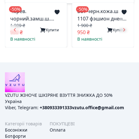
-50%
-50%
Черев.
Бот черн.кожа.ш.
чорний.замш.ш.
1107 фэшион днепр
1 900 ₴
1 900 ₴
1107 фэшион дніпро
36(р)
Купити
Купити
950 ₴
950 ₴
36(р)
В наявності
В наявності
VZUTU ЖІНОЧЕ ШКІРЯНЕ ВЗУТТЯ ЗНИЖКА ДО 50%
Україна
Viber, Telegram:
+380933391333
vzutu.office@gmail.com
Категорії товарів
ПОКУПЦЕВІ
Босоніжки
Оплата
Ботфорти