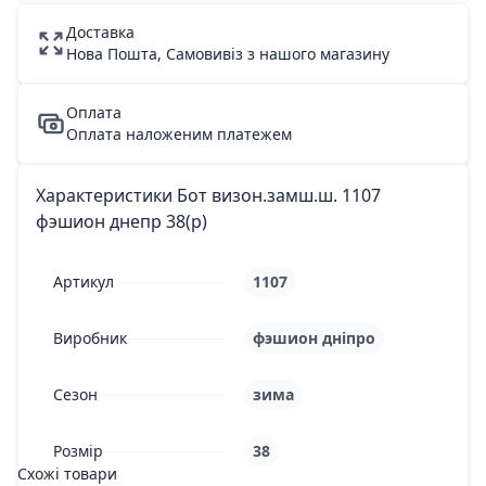
Доставка
Нова Пошта, Самовивіз з нашого магазину
Оплата
Оплата наложеним платежем
Характеристики Бот визон.замш.ш. 1107
фэшион днепр 38(р)
Артикул
1107
Виробник
фэшион дніпро
Сезон
зима
Розмір
38
Схожі товари