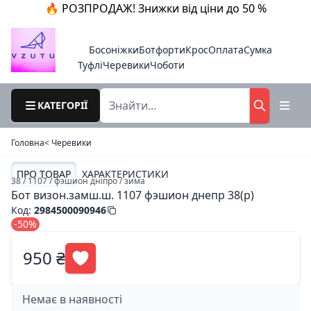
🔥 РОЗПРОДАЖ! Знижки від ціни до 50 %
Босоніжки
Ботфорти
Крос
Оплата
Сумка
Туфлі
Черевики
Чоботи
КАТЕГОРІЇ
Головна
< Черевики
ПРО ТОВАР
ХАРАКТЕРИСТИКИ
38 / 1107 / фэшион дніпро / зима
Бот визон.замш.ш. 1107 фэшион днепр 38(р)
Код
:
2984500090946
-50%
950 ₴
Немає в наявності