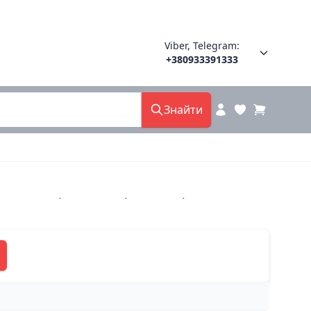
Viber, Telegram:
+380933391333
Знайти
ш 80-26 фолетти харьков 39(р)