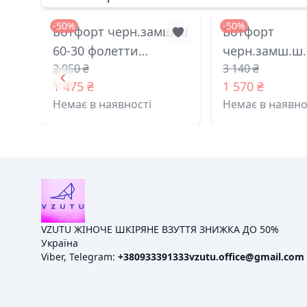
-50%
-50%
Ботфорт черн.замш.ш
Ботфорт
60-30 фолетти
черн.замш.ш.
2 950 ₴
3 140 ₴
харьков 38(р)
фолетти харьк
1 475 ₴
1 570 ₴
Немає в наявності
Немає в наявно
VZUTU ЖІНОЧЕ ШКІРЯНЕ ВЗУТТЯ ЗНИЖКА ДО 50%
Україна
Viber, Telegram:
+380933391333
vzutu.office@gmail.com