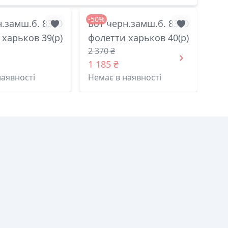
-50%
н.замш.б. 8330
Бот черн.замш.б. 8330
 харьков 39(р)
фолетти харьков 40(р)
2 370 ₴
1 185 ₴
наявності
Немає в наявності