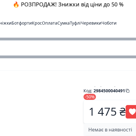
🔥 РОЗПРОДАЖ! Знижки від ціни до 50 %
ніжки
Ботфорти
Крос
Оплата
Сумка
Туфлі
Черевики
Чоботи
Ботфорт черн.замш.
Код
:
2984500040491
-50%
1 475 ₴
Немає в наявності