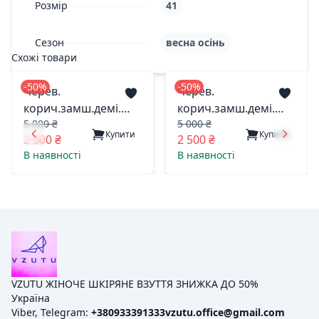
Розмір
41
Сезон
весна осінь
Схожі товари
-50%
-50%
Черев.
Черев.
корич.замш.демі.
корич.замш.демі.
5 000 ₴
5 000 ₴
4164 лідер житомир
3549 лідер житомир
Купити
Купити
2 500 ₴
2 500 ₴
41(р)
41(р)
В наявності
В наявності
VZUTU ЖІНОЧЕ ШКІРЯНЕ ВЗУТТЯ ЗНИЖКА ДО 50%
Україна
Viber, Telegram:
+380933391333
vzutu.office@gmail.com