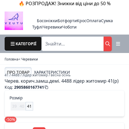
🔥 РОЗПРОДАЖ! Знижки від ціни до 50 %
Босоніжки
Ботфорти
Крос
Оплата
Сумка
Туфлі
Черевики
Чоботи
КАТЕГОРІЇ
Головна
< Черевики
ПРО ТОВАР
ХАРАКТЕРИСТИКИ
41 / 4488 / лідер житомир / весна осінь
Черев. корич.замш.демі. 4488 лідер житомир 41(р)
Код
:
2905860167741
Розмір
39
40
41
-50%