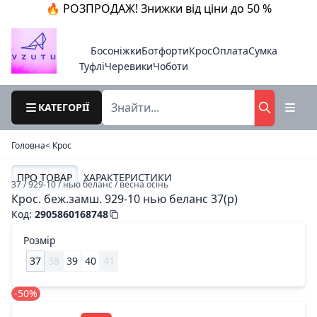
🔥 РОЗПРОДАЖ! Знижки від ціни до 50 %
Босоніжки
Ботфорти
Крос
Оплата
Сумка
Туфлі
Черевики
Чоботи
КАТЕГОРІЇ
Головна
< Крос
ПРО ТОВАР
ХАРАКТЕРИСТИКИ
37 / 929-10 / нью беланс / весна осінь
Крос. беж.замш. 929-10 нью беланс 37(р)
Код
:
2905860168748
Розмір
37
38
39
40
41
-50%