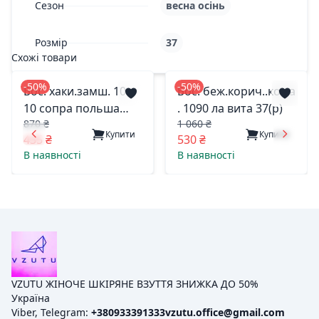
Сезон
весна осінь
Розмір
37
Схожі товари
-50%
-50%
Бос. хаки.замш. 10-
Бос. беж.корич..кожа
10 сопра польша
. 1090 ла вита 37(р)
870 ₴
1 060 ₴
37(р)
Купити
Купити
435 ₴
530 ₴
В наявності
В наявності
VZUTU ЖІНОЧЕ ШКІРЯНЕ ВЗУТТЯ ЗНИЖКА ДО 50%
Україна
Viber, Telegram:
+380933391333
vzutu.office@gmail.com