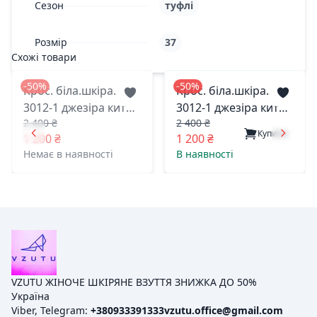
Сезон
туфлі
Розмір
37
Схожі товари
-50%
-50%
Крос. біла.шкіра.
Крос. біла.шкіра.
3012-1 джезіра китай
3012-1 джезіра китай
2 400 ₴
2 400 ₴
37(р)
39(р)
Купити
1 200 ₴
1 200 ₴
Немає в наявності
В наявності
VZUTU ЖІНОЧЕ ШКІРЯНЕ ВЗУТТЯ ЗНИЖКА ДО 50%
Україна
Viber, Telegram:
+380933391333
vzutu.office@gmail.com