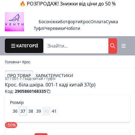
🔥 РОЗПРОДАЖ! Знижки від ціни до 50 %
Босоніжки
Ботфорти
Крос
Оплата
Сумка
Туфлі
Черевики
Чоботи
КАТЕГОРІЇ
Головна
< Крос
ПРО ТОВАР
ХАРАКТЕРИСТИКИ
37 / 001-1 / каді китай / туфлі
Крос. біла.шкіра. 001-1 каді китай 37(р)
Код
:
2905860168335
Розмір
36
37
38
39
40
41
-50%