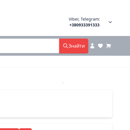
Viber, Telegram:
+380933391333
Знайти
 701-10 анна польша 39(р)