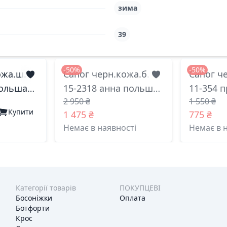
зима
39
-50%
-50%
ожа.ш.
Сапог черн.кожа.б.
Сапог ч
польша
15-2318 анна польша
11-354 
2 950 ₴
1 550 ₴
39(р)
40(р)
Купити
1 475 ₴
775 ₴
Немає в наявності
Немає в 
Категорії товарів
ПОКУПЦЕВІ
Босоніжки
Оплата
Ботфорти
Крос