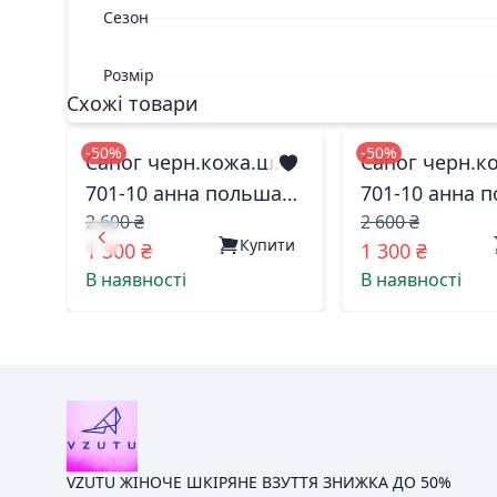
Сезон
Розмір
Схожі товари
-50%
-50%
Сапог черн.кожа.ш.
Сапог черн.к
701-10 анна польша
701-10 анна 
2 600 ₴
2 600 ₴
38(р)
41(р)
Купити
1 300 ₴
1 300 ₴
В наявності
В наявності
VZUTU ЖІНОЧЕ ШКІРЯНЕ ВЗУТТЯ ЗНИЖКА ДО 50%