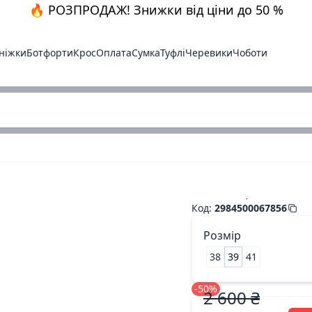
🔥 РОЗПРОДАЖ! Знижки від ціни до 50 %
ніжки
Ботфорти
Крос
Оплата
Сумка
Туфлі
Черевики
Чоботи
Сапог черн.кожа.ш.
Код
:
2984500067856
Розмір
38
39
41
-50%
2 600 ₴