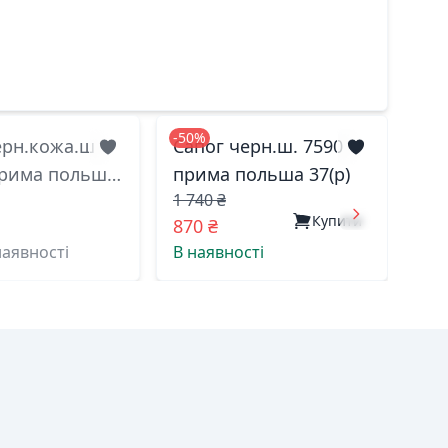
-50%
ерн.кожа.ш
Сапог черн.ш. 7590
прима польша
прима польша 37(р)
1 740 ₴
Купити
870 ₴
наявності
В наявності