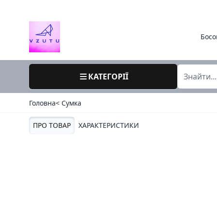
Босо
КАТЕГОРІЇ
Головна
< Cумка
ПРО ТОВАР
ХАРАКТЕРИСТИКИ
7908 / алонзі китай / літо