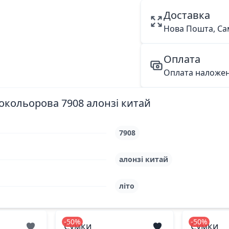
Доставка
Нова Пошта, Са
Оплата
Оплата наложе
окольорова 7908 алонзі китай
7908
алонзі китай
літо
-50%
-50%
Сумки
Сумки