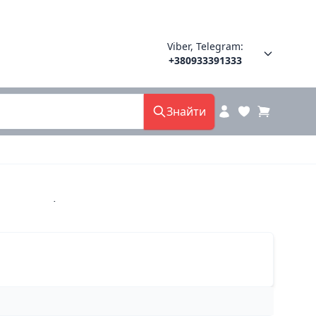
Viber, Telegram:
+380933391333
Знайти
знокольорова 7908 алонзі китай