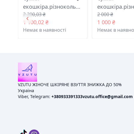
екошкіра.різнокольорова
екошкіра.різ
2 200,03 ₴
2 000 ₴
9689 алекс китай
5906-75 лора
1 100,02 ₴
1 000 ₴
Немає в наявності
Немає в наявно
VZUTU ЖІНОЧЕ ШКІРЯНЕ ВЗУТТЯ ЗНИЖКА ДО 50%
Україна
Viber, Telegram:
+380933391333
vzutu.office@gmail.com