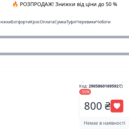
🔥 РОЗПРОДАЖ! Знижки від ціни до 50 %
ніжки
Ботфорти
Крос
Оплата
Сумка
Туфлі
Черевики
Чоботи
Сумки екошкіра.рі
Код
:
2905860169592
-50%
800 ₴
Немає в наявності