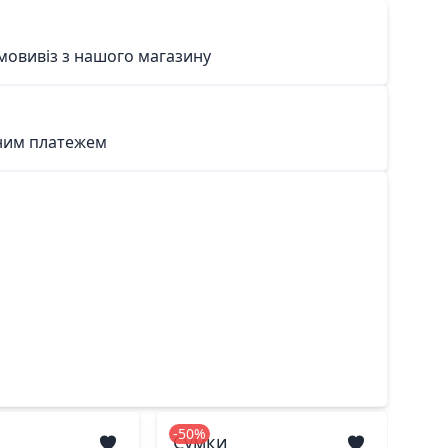
мовивіз з нашого магазину
ним платежем
-50%
Сумки