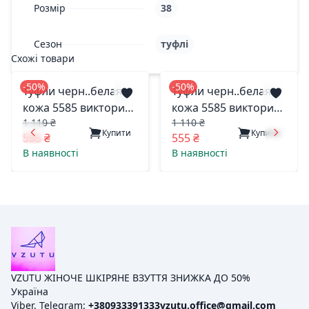
Розмір
38
Сезон
туфлі
Схожі товари
-50%
-50%
Туфли черн..белая
Туфли черн..белая
кожа 5585 викторио
кожа 5585 викторио
1 110 ₴
1 110 ₴
харьков 37(р)
харьков 36(р)
Купити
Купити
555 ₴
555 ₴
В наявності
В наявності
VZUTU ЖІНОЧЕ ШКІРЯНЕ ВЗУТТЯ ЗНИЖКА ДО 50%
Україна
Viber, Telegram:
+380933391333
vzutu.office@gmail.com