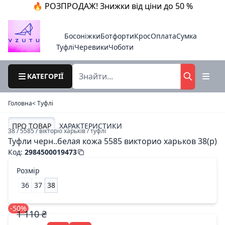
🔥 РОЗПРОДАЖ! Знижки від ціни до 50 %
Босоніжки
Ботфорти
Крос
Оплата
Сумка
Туфлі
Черевики
Чоботи
КАТЕГОРІЇ
Головна
< Туфлі
ПРО ТОВАР
ХАРАКТЕРИСТИКИ
38 / 5585 / вікторіо харьків / туфлі
Туфли черн..белая кожа 5585 викторио харьков 38(р)
Код
:
2984500019473
Розмір
36
37
38
-50%
1 110 ₴