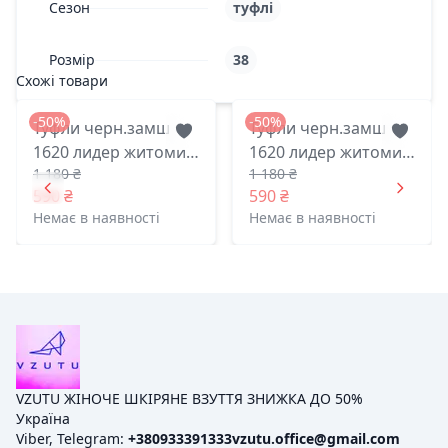
Сезон
туфлі
Розмір
38
Схожі товари
-50%
-50%
Туфли черн.замш
Туфли черн.замш
1620 лидер житомир
1620 лидер житомир
1 180 ₴
1 180 ₴
36(р)
39(р)
590 ₴
590 ₴
Немає в наявності
Немає в наявності
VZUTU ЖІНОЧЕ ШКІРЯНЕ ВЗУТТЯ ЗНИЖКА ДО 50%
Україна
Viber, Telegram:
+380933391333
vzutu.office@gmail.com