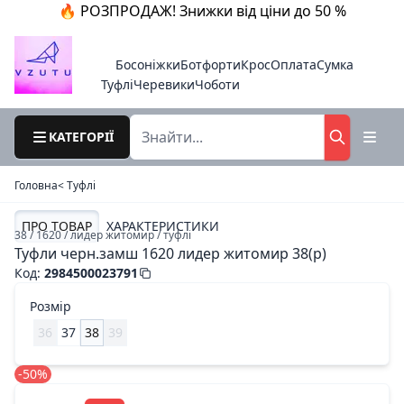
🔥 РОЗПРОДАЖ! Знижки від ціни до 50 %
Босоніжки
Ботфорти
Крос
Оплата
Сумка
Туфлі
Черевики
Чоботи
КАТЕГОРІЇ
Головна
< Туфлі
ПРО ТОВАР
ХАРАКТЕРИСТИКИ
38 / 1620 / лидер житомир / туфлі
Туфли черн.замш 1620 лидер житомир 38(р)
Код
:
2984500023791
Розмір
36
37
38
39
-50%