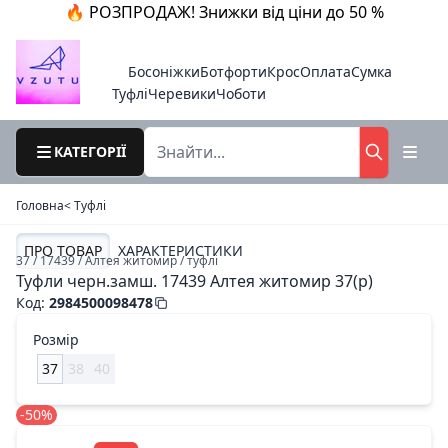
🔥 РОЗПРОДАЖ! Знижки від ціни до 50 %
Босоніжки
Ботфорти
Крос
Оплата
Сумка
Туфлі
Черевики
Чоботи
КАТЕГОРІЇ
Головна
< Туфлі
ПРО ТОВАР
ХАРАКТЕРИСТИКИ
37 / 17439 / Алтея житомир / туфлі
Туфли черн.замш. 17439 Алтея житомир 37(р)
Код
:
2984500098478
Розмір
37
38
40
-50%