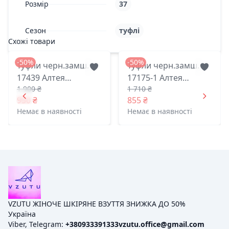
Розмір
37
Сезон
туфлі
Схожі товари
-50%
-50%
Туфли черн.замш.
Туфли черн.замш.
17439 Алтея
17175-1 Алтея
1 900 ₴
1 710 ₴
житомир 38(р)
житомир 37(р)
950 ₴
855 ₴
Немає в наявності
Немає в наявності
VZUTU ЖІНОЧЕ ШКІРЯНЕ ВЗУТТЯ ЗНИЖКА ДО 50%
Україна
Viber, Telegram:
+380933391333
vzutu.office@gmail.com