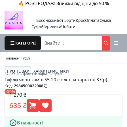
🔥 РОЗПРОДАЖ! Знижки від ціни до 50 %
Босоніжки
Ботфорти
Крос
Оплата
Сумка
Туфлі
Черевики
Чоботи
КАТЕГОРІЇ
Головна
< Туфлі
ПРО ТОВАР
ХАРАКТЕРИСТИКИ
37 / 55-20 / фолетти харьків / туфлі
Туфли черн.замш 55-20 фолетти харьков 37(р)
Код
:
2984500022008
-50%
1 270 ₴
635 ₴
В наявності