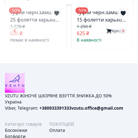
-50%
-50%
Туфли черн.замш 70-
Туфли черн.замш 55-
25 фолетти харьков
15 фолетти харьков
1 270 ₴
1 250 ₴
36(р)
36(р)
Купити
635 ₴
625 ₴
Немає в наявності
В наявності
VZUTU ЖІНОЧЕ ШКІРЯНЕ ВЗУТТЯ ЗНИЖКА ДО 50%
Україна
Viber, Telegram:
+380933391333
vzutu.office@gmail.com
Категорії товарів
ПОКУПЦЕВІ
Босоніжки
Оплата
Ботфорти