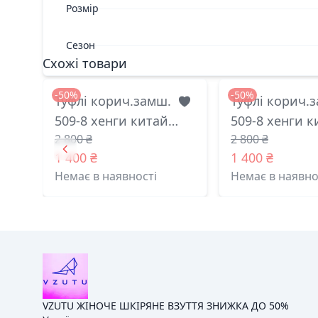
Розмір
Сезон
Схожі товари
-50%
-50%
Туфлі корич.замш.
Туфлі корич.
509-8 хенги китай
509-8 хенги к
2 800 ₴
2 800 ₴
39(р)
38(р)
1 400 ₴
1 400 ₴
Немає в наявності
Немає в наявно
VZUTU ЖІНОЧЕ ШКІРЯНЕ ВЗУТТЯ ЗНИЖКА ДО 50%