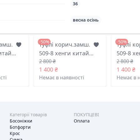
36
весна осінь
-50%
-50%
замш.
Туфлі корич.замш.
Туфлі к
итай
509-8 хенги китай
509-8 х
2 800 ₴
2 800 ₴
37(р)
40(р)
1 400 ₴
1 400 ₴
сті
Немає в наявності
Немає в 
Категорії товарів
ПОКУПЦЕВІ
Босоніжки
Оплата
Ботфорти
Крос
Сумка