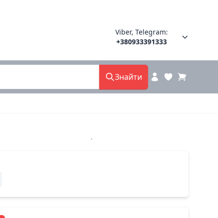
Viber, Telegram:
+380933391333
Знайти
509-8 хенги китай 36(р)