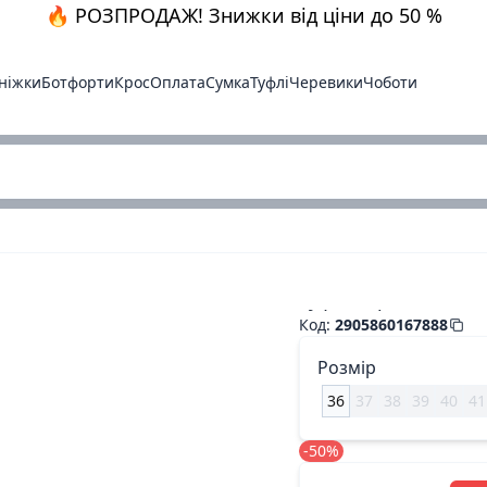
🔥 РОЗПРОДАЖ! Знижки від ціни до 50 %
ніжки
Ботфорти
Крос
Оплата
Сумка
Туфлі
Черевики
Чоботи
Туфлі корич.замш. 
Код
:
2905860167888
Розмір
36
37
38
39
40
41
-50%