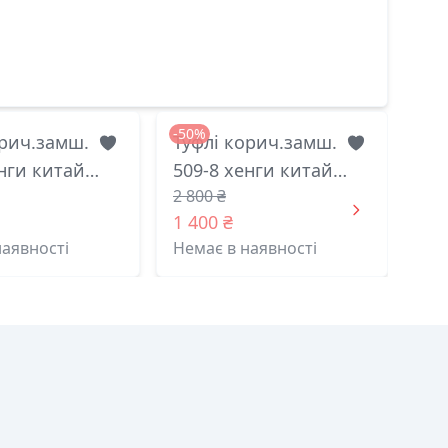
-50%
орич.замш.
Туфлі корич.замш.
енги китай
509-8 хенги китай
2 800 ₴
41(р)
1 400 ₴
наявності
Немає в наявності