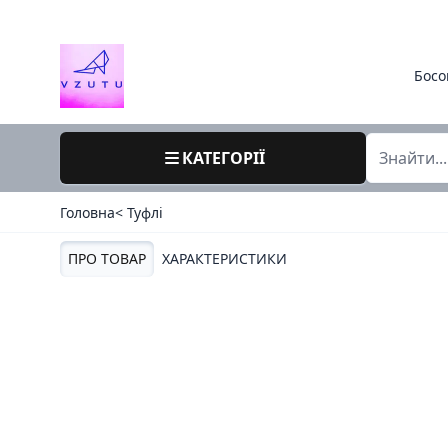
Босо
КАТЕГОРІЇ
Головна
< Туфлі
ПРО ТОВАР
ХАРАКТЕРИСТИКИ
36 / 509-8 / хенги китай / весна осінь