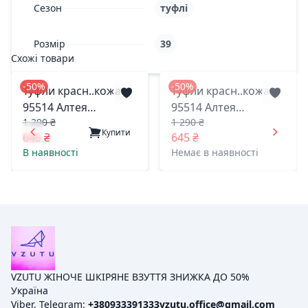
Сезон
туфлі
Розмір
39
Схожі товари
-50%
-50%
Туфли красн..кожа.
Туфли красн..кожа.
95514 Алтея
95514 Алтея
1 290 ₴
1 290 ₴
житомир 38(р)
житомир 40(р)
Купити
645 ₴
645 ₴
В наявності
Немає в наявності
VZUTU ЖІНОЧЕ ШКІРЯНЕ ВЗУТТЯ ЗНИЖКА ДО 50%
Україна
Viber, Telegram:
+380933391333
vzutu.office@gmail.com