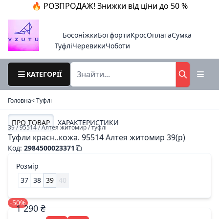
🔥 РОЗПРОДАЖ! Знижки від ціни до 50 %
Босоніжки
Ботфорти
Крос
Оплата
Сумка
Туфлі
Черевики
Чоботи
КАТЕГОРІЇ
Головна
< Туфлі
ПРО ТОВАР
ХАРАКТЕРИСТИКИ
39 / 95514 / Алтея житомир / туфлі
Туфли красн..кожа. 95514 Алтея житомир 39(р)
Код
:
2984500023371
Розмір
37
38
39
40
-50%
1 290 ₴