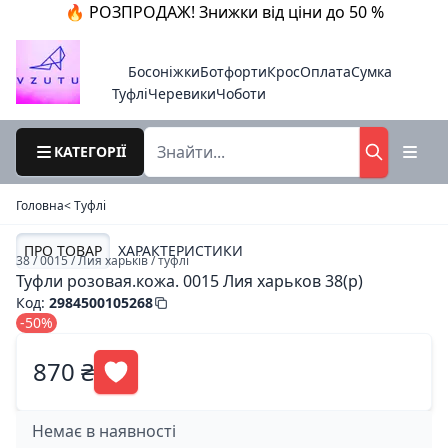
🔥 РОЗПРОДАЖ! Знижки від ціни до 50 %
Босоніжки
Ботфорти
Крос
Оплата
Сумка
Туфлі
Черевики
Чоботи
КАТЕГОРІЇ
Головна
< Туфлі
ПРО ТОВАР
ХАРАКТЕРИСТИКИ
38 / 0015 / Лия харьків / туфлі
Туфли розовая.кожа. 0015 Лия харьков 38(р)
Код
:
2984500105268
-50%
870 ₴
Немає в наявності