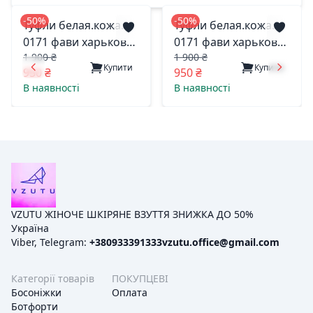
-50%
-50%
Туфли белая.кожа.
Туфли белая.кожа.
0171 фави харьков
0171 фави харьков
1 900 ₴
1 900 ₴
38(р)
39(р)
Купити
Купити
950 ₴
950 ₴
В наявності
В наявності
VZUTU ЖІНОЧЕ ШКІРЯНЕ ВЗУТТЯ ЗНИЖКА ДО 50%
Україна
Viber, Telegram:
+380933391333
vzutu.office@gmail.com
Категорії товарів
ПОКУПЦЕВІ
Босоніжки
Оплата
Ботфорти