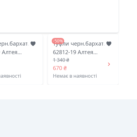
-50%
ерн.бархат.
Туфли черн.бархат.
9 Алтея
62812-19 Алтея
1 340 ₴
 38(р)
житомир 36(р)
670 ₴
наявності
Немає в наявності