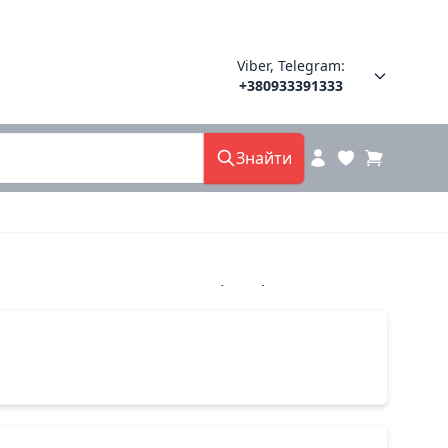
Viber, Telegram:
+380933391333
Знайти
 62812-20 Алтея житомир 39(р)