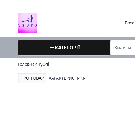
Босо
КАТЕГОРІЇ
Головна
< Туфлі
ПРО ТОВАР
ХАРАКТЕРИСТИКИ
39 / 62812-20 / Алтея житомир / туфлі