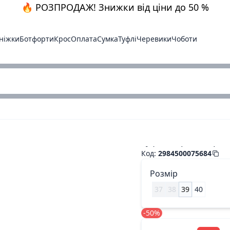
🔥 РОЗПРОДАЖ! Знижки від ціни до 50 %
ніжки
Ботфорти
Крос
Оплата
Сумка
Туфлі
Черевики
Чоботи
Туфли серый.бархат
Код
:
2984500075684
Розмір
37
38
39
40
-50%