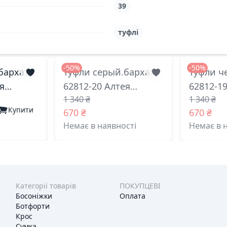
39
туфлі
-50%
-50%
бархат
Туфли серый.бархат
Туфли ч
я
62812-20 Алтея
62812-1
1 340 ₴
1 340 ₴
)
житомир 37(р)
житомир
Купити
670 ₴
670 ₴
Немає в наявності
Немає в 
Категорії товарів
ПОКУПЦЕВІ
Босоніжки
Оплата
Ботфорти
Крос
Сумка