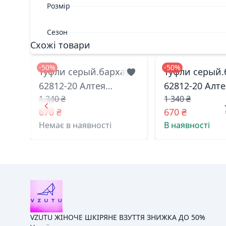
Розмір
Сезон
Схожі товари
-50%
-50%
Туфли серый.бархат
Туфли серый.
62812-20 Алтея
62812-20 Алте
1 340 ₴
1 340 ₴
житомир 38(р)
житомир 40(р
670 ₴
670 ₴
Немає в наявності
В наявності
VZUTU ЖІНОЧЕ ШКІРЯНЕ ВЗУТТЯ ЗНИЖКА ДО 50%