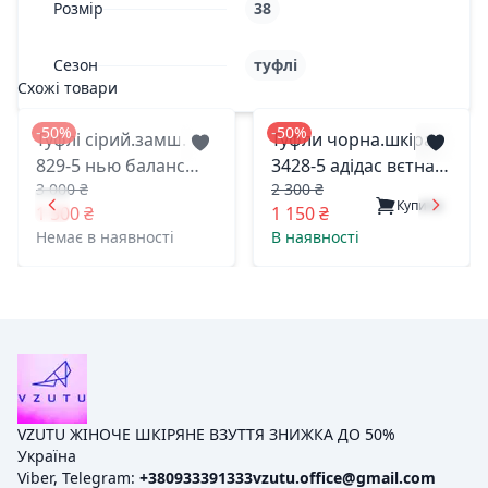
Розмір
38
Сезон
туфлі
Схожі товари
-50%
-50%
Туфлі сірий.замш.
Туфли чорна.шкіра.
829-5 нью баланс
3428-5 адідас вєтнам
3 000 ₴
2 300 ₴
вьетнам 37(р)
38(р)
Купити
1 500 ₴
1 150 ₴
Немає в наявності
В наявності
VZUTU ЖІНОЧЕ ШКІРЯНЕ ВЗУТТЯ ЗНИЖКА ДО 50%
Україна
Viber, Telegram:
+380933391333
vzutu.office@gmail.com