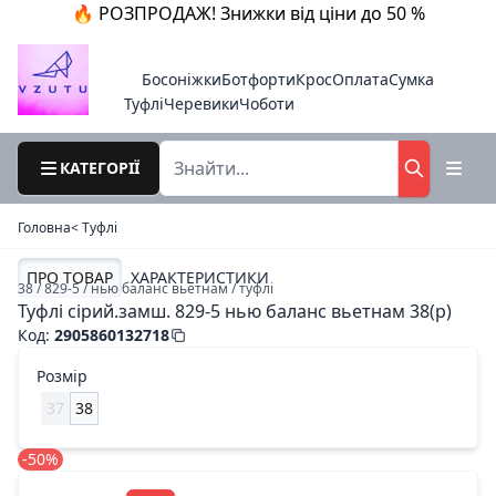
🔥 РОЗПРОДАЖ! Знижки від ціни до 50 %
Босоніжки
Ботфорти
Крос
Оплата
Сумка
Туфлі
Черевики
Чоботи
КАТЕГОРІЇ
Головна
< Туфлі
ПРО ТОВАР
ХАРАКТЕРИСТИКИ
38 / 829-5 / нью баланс вьетнам / туфлі
Туфлі сірий.замш. 829-5 нью баланс вьетнам 38(р)
Код
:
2905860132718
Розмір
37
38
-50%