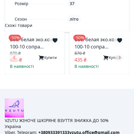
Розмір
37
Сезон
літо
Схожі товари
-50%
-50%
Бос. белая эко.кожа
Бос. белая эко.кожа
100-10 сопра
100-10 сопра
870 ₴
870 ₴
польша 39(р)
польша 38(р)
Купити
Купити
435 ₴
435 ₴
В наявності
В наявності
VZUTU ЖІНОЧЕ ШКІРЯНЕ ВЗУТТЯ ЗНИЖКА ДО 50%
Україна
Viber, Telegram:
+380933391333
vzutu.office@gmail.com