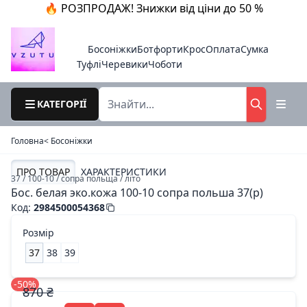
🔥 РОЗПРОДАЖ! Знижки від ціни до 50 %
Босоніжки
Ботфорти
Крос
Оплата
Сумка
Туфлі
Черевики
Чоботи
КАТЕГОРІЇ
Головна
< Босоніжки
ПРО ТОВАР
ХАРАКТЕРИСТИКИ
37 / 100-10 / сопра польща / літо
Бос. белая эко.кожа 100-10 сопра польша 37(р)
Код
:
2984500054368
Розмір
37
38
39
-50%
870 ₴