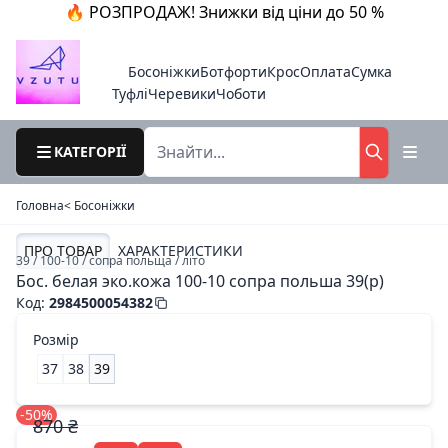
🔥 РОЗПРОДАЖ! Знижки від ціни до 50 %
Босоніжки
Ботфорти
Крос
Оплата
Сумка
Туфлі
Черевики
Чоботи
КАТЕГОРІЇ
Головна
< Босоніжки
ПРО ТОВАР
ХАРАКТЕРИСТИКИ
39 / 100-10 / сопра польща / літо
Бос. белая эко.кожа 100-10 сопра польша 39(р)
Код
:
2984500054382
Розмір
37
38
39
-50%
870 ₴