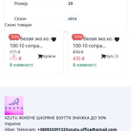
Розмір
39
Сезон
літо
Схожі товари
-50%
-50%
Бос. белая эко.кожа
Бос. белая эко.кожа
100-10 сопра
100-10 сопра
870 ₴
870 ₴
польша 37(р)
польша 38(р)
Купити
Купити
435 ₴
435 ₴
В наявності
В наявності
VZUTU ЖІНОЧЕ ШКІРЯНЕ ВЗУТТЯ ЗНИЖКА ДО 50%
Україна
Viber, Telegram:
+380933391333
vzutu.office@gmail.com