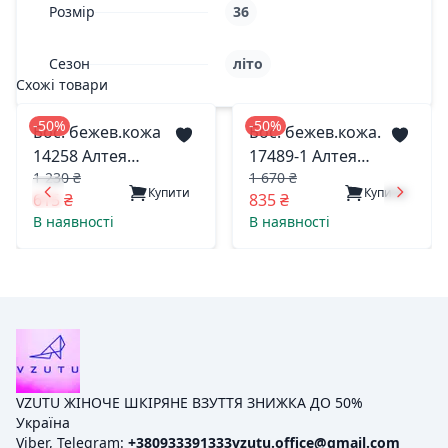
Розмір
36
Сезон
літо
Схожі товари
-50%
-50%
Бос. бежев.кожа
Бос. бежев.кожа.
14258 Алтея
17489-1 Алтея
1 230 ₴
1 670 ₴
житомир 39(р)
житомир 36(р)
Купити
Купити
615 ₴
835 ₴
В наявності
В наявності
VZUTU ЖІНОЧЕ ШКІРЯНЕ ВЗУТТЯ ЗНИЖКА ДО 50%
Україна
Viber, Telegram:
+380933391333
vzutu.office@gmail.com