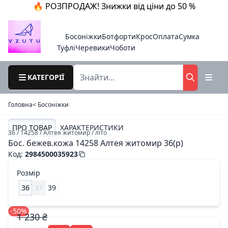
🔥 РОЗПРОДАЖ! Знижки від ціни до 50 %
Босоніжки
Ботфорти
Крос
Оплата
Сумка
Туфлі
Черевики
Чоботи
КАТЕГОРІЇ
Головна
< Босоніжки
ПРО ТОВАР
ХАРАКТЕРИСТИКИ
36 / 14258 / Алтея житомир / літо
Бос. бежев.кожа 14258 Алтея житомир 36(р)
Код
:
2984500035923
Розмір
36
37
39
-50%
1 230 ₴