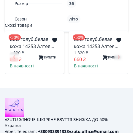
Розмір
36
Сезон
літо
Схожі товари
-50%
-50%
Бос. голуб.белая
Бос. голуб.белая
кожа 14253 Алтея
кожа 14253 Алтея
1 320 ₴
1 320 ₴
житомир 39(р)
житомир 40(р)
Купити
Купити
660 ₴
660 ₴
В наявності
В наявності
VZUTU ЖІНОЧЕ ШКІРЯНЕ ВЗУТТЯ ЗНИЖКА ДО 50%
Україна
Viber, Telegram:
+380933391333
vzutu.office@gmail.com