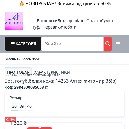
🔥 РОЗПРОДАЖ! Знижки від ціни до 50 %
Босоніжки
Ботфорти
Крос
Оплата
Сумка
Туфлі
Черевики
Чоботи
КАТЕГОРІЇ
Головна
< Босоніжки
ПРО ТОВАР
ХАРАКТЕРИСТИКИ
36 / 14253 / Алтея житомир / літо
Бос. голуб.белая кожа 14253 Алтея житомир 36(р)
Код
:
2984500035053
Розмір
36
39
40
-50%
1 320 ₴