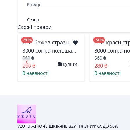
Розмір
Сезон
Схожі товари
-50%
-50%
Бос. бежев.стразы.
Бос. красн.ст
8000 сопра польша
8000 сопра п
560 ₴
560 ₴
37(р)
39(р)
Купити
280 ₴
280 ₴
В наявності
В наявності
VZUTU ЖІНОЧЕ ШКІРЯНЕ ВЗУТТЯ ЗНИЖКА ДО 50%