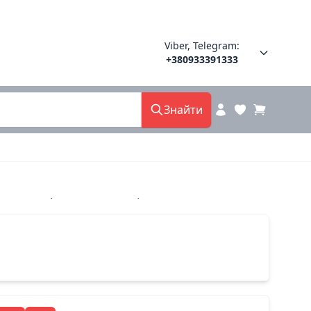
Viber, Telegram:
+380933391333
Знайти
 8000 сопра польша 37(р)