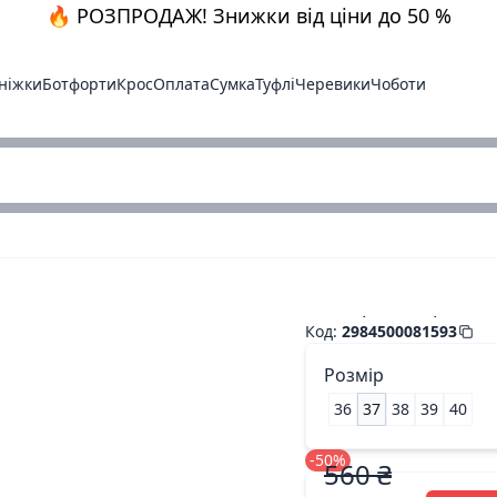
🔥 РОЗПРОДАЖ! Знижки від ціни до 50 %
ніжки
Ботфорти
Крос
Оплата
Сумка
Туфлі
Черевики
Чоботи
Бос. красн.стразы.
Код
:
2984500081593
Розмір
36
37
38
39
40
-50%
560 ₴