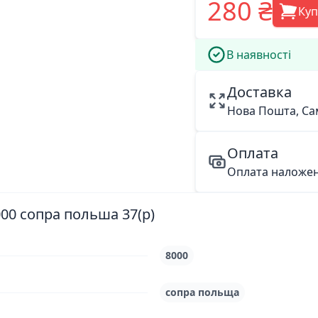
280 ₴
Ку
В наявності
Доставка
Нова Пошта, Са
Оплата
Оплата наложе
000 сопра польша 37(р)
8000
сопра польща