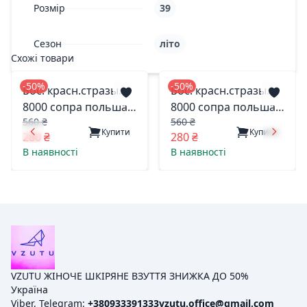
Розмір
39
Сезон
літо
Схожі товари
-50%
-50%
Бос. красн.стразы.
Бос. красн.стразы.
8000 сопра польша
8000 сопра польша
560 ₴
560 ₴
36(р)
40(р)
Купити
Купити
280 ₴
280 ₴
В наявності
В наявності
VZUTU ЖІНОЧЕ ШКІРЯНЕ ВЗУТТЯ ЗНИЖКА ДО 50%
Україна
Viber, Telegram:
+380933391333
vzutu.office@gmail.com