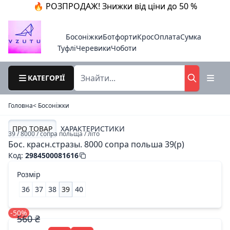
🔥 РОЗПРОДАЖ! Знижки від ціни до 50 %
Босоніжки
Ботфорти
Крос
Оплата
Сумка
Туфлі
Черевики
Чоботи
КАТЕГОРІЇ
Головна
< Босоніжки
ПРО ТОВАР
ХАРАКТЕРИСТИКИ
39 / 8000 / сопра польща / літо
Бос. красн.стразы. 8000 сопра польша 39(р)
Код
:
2984500081616
Розмір
36
37
38
39
40
-50%
560 ₴