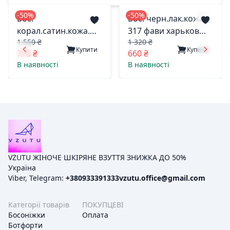
-50%
-50%
Бос.
Бос. черн.лак.кожа.
корал.сатин.кожа.
317 фави харьков
1 550 ₴
1 320 ₴
1076 фави харьков
39(р)
Купити
Купити
775 ₴
660 ₴
40(р)
В наявності
В наявності
VZUTU ЖІНОЧЕ ШКІРЯНЕ ВЗУТТЯ ЗНИЖКА ДО 50%
Україна
Viber, Telegram:
+380933391333
vzutu.office@gmail.com
Категорії товарів
ПОКУПЦЕВІ
Босоніжки
Оплата
Ботфорти