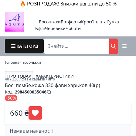
🔥 РОЗПРОДАЖ! Знижки від ціни до 50 %
Босоніжки
Ботфорти
Крос
Оплата
Сумка
Туфлі
Черевики
Чоботи
КАТЕГОРІЇ
Головна
< Босоніжки
ПРО ТОВАР
ХАРАКТЕРИСТИКИ
40 / 330 / фави харьків / літо
Бос. пембе.кожа 330 фави харьков 40(р)
Код
:
2984500035046
-50%
660 ₴
Немає в наявності